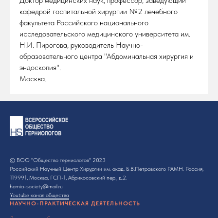
Доктор медицинских наук, профессор, заведующий
кафедрой госпитальной хирургии №2 лечебного
факультета Российского национального
исследовательского медицинского университета им.
Н.И. Пирогова, руководитель Научно-
образовательного центра "Абдоминальная хирургия и
эндоскопия".
Москва.
© ВОО "Общество герниологов" 2023
Российский Научный Центр Хирургии им. акад. Б.В.Петровского РАМН. Россия,
119991, Москва, ГСП-1, Абрикосовский пер., д.2.
hernia-society@mail.ru
Youtube канал общества
НАУЧНО-ПРАКТИЧЕСКАЯ ДЕЯТЕЛЬНОСТЬ